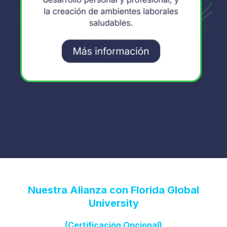
Nuestra Alianza con Florida Global
University
(Certificación Opcional)