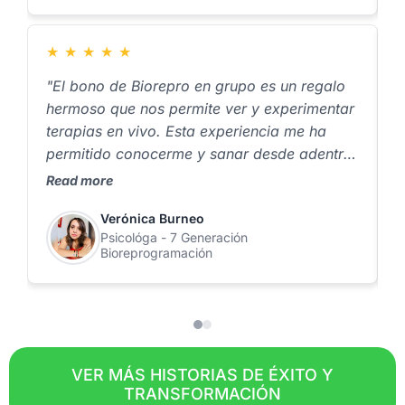
★
★
★
★
★
"El bono de Biorepro en grupo es un regalo
"
hermoso que nos permite ver y experimentar
s
terapias en vivo. Esta experiencia me ha
t
permitido conocerme y sanar desde adentro,
s
por lo que estoy muy agradecida”.
s
Read more
R
a
Verónica Burneo
t
Psicológa - 7 Generación
Bioreprogramación
VER MÁS HISTORIAS DE ÉXITO Y
TRANSFORMACIÓN