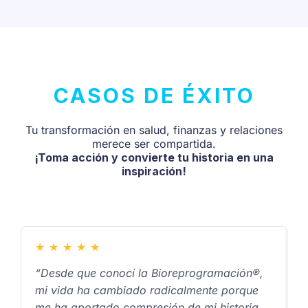
CASOS DE ÉXITO
Tu transformación en salud, finanzas y relaciones
merece ser compartida.
¡Toma acción y convierte tu historia en una
inspiración!
★
★
★
★
★
“Desde que conocí la Bioreprogramación®,
“
mi vida ha cambiado radicalmente porque
i
me ha aportado compresión de mi historia
c