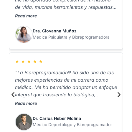
de vida, muchas herramientas y respuestas
a
para sanar heridas profundas de mi
v
Read more
R
inconsciente, pero sobre todo, un nuevo
a
estilo de vida”.
Dra. Giovanna Muñoz
Médica Psiquiatra y Bioreprogramadora
★
★
★
★
★
“La Bioreprogramación® ha sido una de las
P
mejores experiencias de mi carrera como
L
médico. Me ha permitido adoptar un enfoque
m
integral que trasciende lo biológico,
e
logrando resultados sorprendentes en pocas
d
Read more
R
sesiones, superando con creces lo que había
C
imaginado en mi práctica tradicional.”
p
Dr. Carlos Heber Molina
Médico Deportólogo y Bioreprogramador