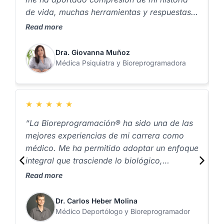
de vida, muchas herramientas y respuestas
a
para sanar heridas profundas de mi
v
Read more
R
inconsciente, pero sobre todo, un nuevo
a
estilo de vida”.
Dra. Giovanna Muñoz
Médica Psiquiatra y Bioreprogramadora
★
★
★
★
★
“La Bioreprogramación® ha sido una de las
P
mejores experiencias de mi carrera como
L
médico. Me ha permitido adoptar un enfoque
m
integral que trasciende lo biológico,
e
logrando resultados sorprendentes en pocas
d
Read more
R
sesiones, superando con creces lo que había
C
imaginado en mi práctica tradicional.”
p
Dr. Carlos Heber Molina
Médico Deportólogo y Bioreprogramador