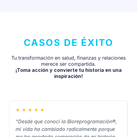
CASOS DE ÉXITO
Tu transformación en salud, finanzas y relaciones
merece ser compartida.
¡Toma acción y convierte tu historia en una
inspiración!
★
★
★
★
★
“Desde que conocí la Bioreprogramación®,
“
mi vida ha cambiado radicalmente porque
i
me ha aportado compresión de mi historia
c