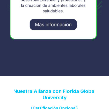
Nuestra Alianza con Florida Global
University
(Certificación Opcional)