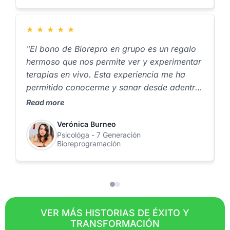
★
★
★
★
★
"El bono de Biorepro en grupo es un regalo
"
hermoso que nos permite ver y experimentar
s
terapias en vivo. Esta experiencia me ha
t
permitido conocerme y sanar desde adentro,
s
por lo que estoy muy agradecida”.
s
Read more
R
a
Verónica Burneo
t
Psicológa - 7 Generación
Bioreprogramación
VER MÁS HISTORIAS DE ÉXITO Y
TRANSFORMACIÓN