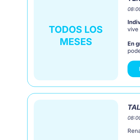
08:00
Indi
TODOS LOS
vive
MESES
En g
pode
TAL
08:00
Rena