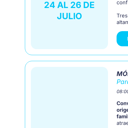
conf
24 AL 26 DE
JULIO
Tres
alta
MÓ
Par
08:00
Conv
orig
famil
atra