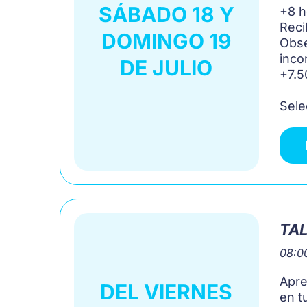
SÁBADO 18 Y
+8 h
Reci
DOMINGO 19
Obse
inco
DE JULIO
+7.5
Sele
TAL
08:00
Apre
DEL VIERNES
en t