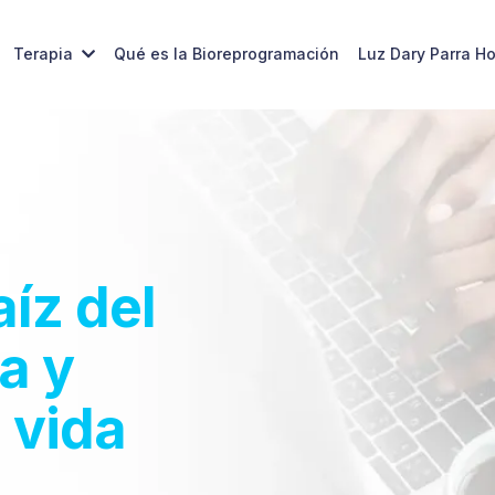
Terapia
Qué es la Bioreprogramación
Luz Dary Parra H
aíz del
a y
 vida